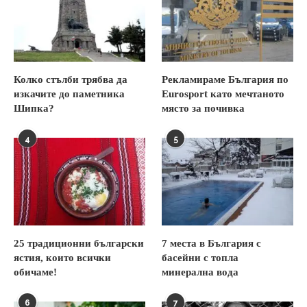
Колко стълби трябва да
Рекламираме България по
изкачите до паметника
Eurosport като мечтаното
Шипка?
място за почивка
4
5
25 традиционни български
7 места в България с
ястия, които всички
басейни с топла
обичаме!
минерална вода
6
7