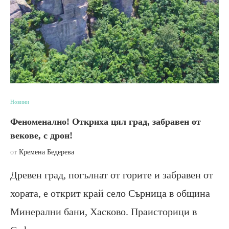
Новини
Феноменално! Откриха цял град, забравен от
векове, с дрон!
от
Кремена Бедерева
Древен град, погълнат от горите и забравен от
хората, е открит край село Сърница в община
Минерални бани, Хасково. Праисторици в