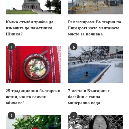
Колко стълби трябва да
Рекламираме България по
изкачите до паметника
Eurosport като мечтаното
Шипка?
място за почивка
4
5
25 традиционни български
7 места в България с
ястия, които всички
басейни с топла
обичаме!
минерална вода
6
7