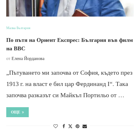
Малка България
По пътя на Ориент Експрес: България във филм
на BBC
от
Елена Йорданова
„Пътуването ми започва от София, където през
1913 г. на власт е бил цар Фердинанд І“. Така
започва разказът си Майкъл Портильо от …
ОЩЕ