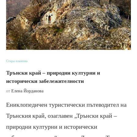
Стара планина
Трънски край – природни културни и
исторически забележителности
от
Елена Йорданова
Ениклопедичен туристически пътеводител на
Трънския край, озаглавен „Трънски край –
природни културни и исторически