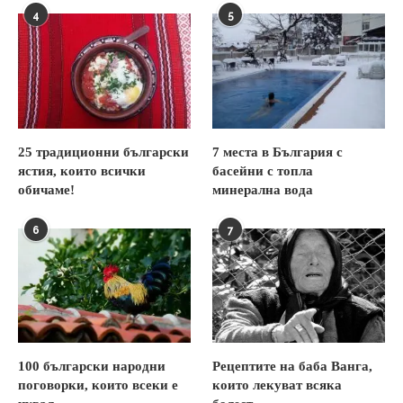
4
5
25 традиционни български
7 места в България с
ястия, които всички
басейни с топла
обичаме!
минерална вода
6
7
100 български народни
Рецептите на баба Ванга,
поговорки, които всеки е
които лекуват всяка