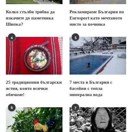
Колко стълби трябва да
Рекламираме България по
изкачите до паметника
Eurosport като мечтаното
Шипка?
място за почивка
4
5
25 традиционни български
7 места в България с
ястия, които всички
басейни с топла
обичаме!
минерална вода
6
7