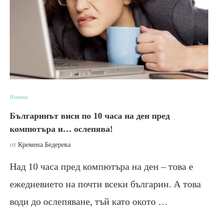
Новини
Българинът виси по 10 часа на ден пред
компютъра и… ослепява!
от
Кремена Бедерева
Над 10 часа пред компютъра на ден – това е
ежедневието на почти всеки българин. А това
води до ослепяване, тъй като окото …