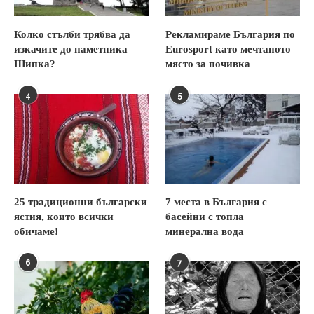
Колко стълби трябва да
Рекламираме България по
изкачите до паметника
Eurosport като мечтаното
Шипка?
място за почивка
4
5
25 традиционни български
7 места в България с
ястия, които всички
басейни с топла
обичаме!
минерална вода
6
7