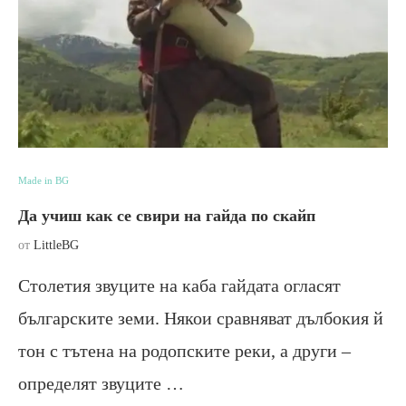
Made in BG
Да учиш как се свири на гайда по скайп
от
LittleBG
Столетия звуците на каба гайдата огласят
българските земи. Някои сравняват дълбокия й
тон с тътена на родопските реки, а други –
определят звуците …