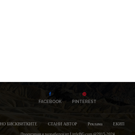
FACEBOOK
PINTEREST
НО БИСКВИТКИТЕ
СТАНИ АВТОР
Реклама
ЕКИП
Проектиран и разработен от LittleBG.com @2015-2024