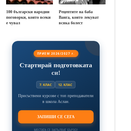
100 български народни
Рецептите на баба
поговорки, които всеки
Ванга, които лекуват
е чувал
всяка болест
ПРИЕМ 2026/2027 г.
Стартирай подготовката
си!
7. КЛАС
12. КЛАС
Присъствени курсове с топ преподаватели
в школа Аслан.
ЗАПИШИ СЕ СЕГА
МЕСТАТА СЕ ЗАПЪЛВАТ БЪРЗО!