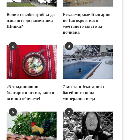
Колко стълби трябва да
Рекламираме България
изкачите до паметника
по Eurosport като
Шипка?
мечтаното място за
почивка
4
5
25 традиционни
7 места в България с
български ястия, които
басейни с топла
всички обичаме!
минерална вода
6
7