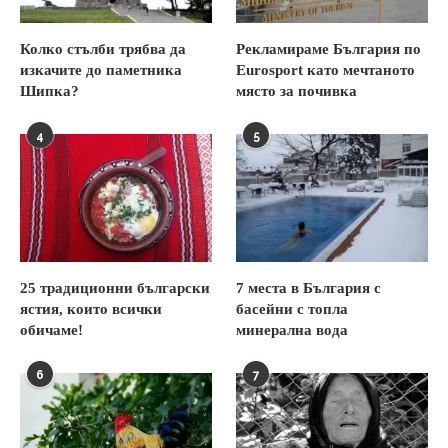
Колко стълби трябва да
Рекламираме България по
изкачите до паметника
Eurosport като мечтаното
Шипка?
място за почивка
4
5
25 традиционни български
7 места в България с
ястия, които всички
басейни с топла
обичаме!
минерална вода
6
7