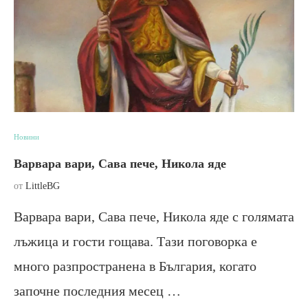
Новини
Варвара вари, Сава пече, Никола яде
от
LittleBG
Варвара вари, Сава пече, Никола яде с голямата
лъжица и гости гощава. Тази поговорка е
много разпространена в България, когато
започне последния месец …