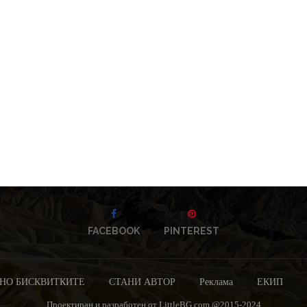
FACEBOOK
PINTEREST
НО БИСКВИТКИТЕ
СТАНИ АВТОР
Реклама
ЕКИП
Проектиран и разработен от LittleBG.com @2015-2024