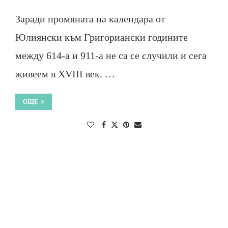
Заради промяната на календара от
Юлиянски към Григориански годините
между 614-а и 911-а не са се случили и сега
живеем в ХVІІІ век. …
ОЩЕ