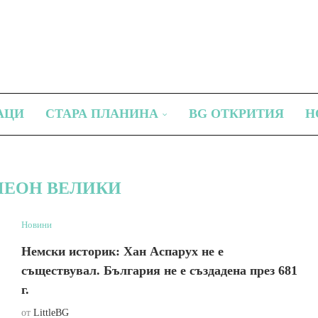
АЦИ
СТАРА ПЛАНИНА
BG ОТКРИТИЯ
Н
ЕОН ВЕЛИКИ
Новини
Немски историк: Хан Аспарух не е
съществувал. България не е създадена през 681
г.
от
LittleBG