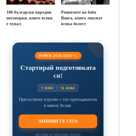
100 български народни
Рецептите на баба
поговорки, които всеки
Ванга, които лекуват
е чувал
всяка болест
ПРИЕМ 2026/2027 г.
Стартирай подготовката
си!
7. КЛАС
12. КЛАС
Присъствени курсове с топ преподаватели
в школа Аслан.
ЗАПИШИ СЕ СЕГА
МЕСТАТА СЕ ЗАПЪЛВАТ БЪРЗО!