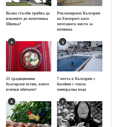
Колко стълби трябва да
Рекламираме България
изкачите до паметника
по Eurosport като
Шипка?
мечтаното място за
почивка
4
5
25 традиционни
7 места в България с
български ястия, които
басейни с топла
всички обичаме!
минерална вода
6
7