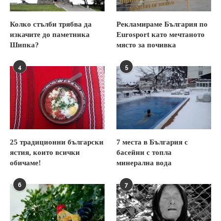
Колко стълби трябва да
Рекламираме България по
изкачите до паметника
Eurosport като мечтаното
Шипка?
място за почивка
4
5
25 традиционни български
7 места в България с
ястия, които всички
басейни с топла
обичаме!
минерална вода
6
7