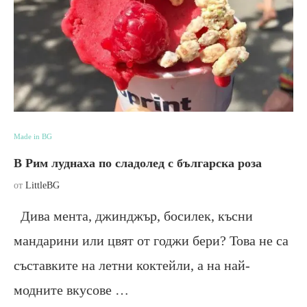
Made in BG
В Рим луднаха по сладолед с българска роза
от
LittleBG
Дива мента, джинджър, босилек, късни
мандарини или цвят от годжи бери? Това не са
съставките на летни коктейли, а на най-
модните вкусове …