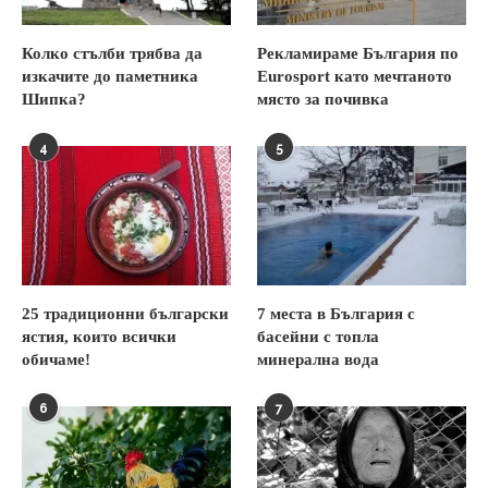
Колко стълби трябва да
Рекламираме България по
изкачите до паметника
Eurosport като мечтаното
Шипка?
място за почивка
4
5
25 традиционни български
7 места в България с
ястия, които всички
басейни с топла
обичаме!
минерална вода
6
7