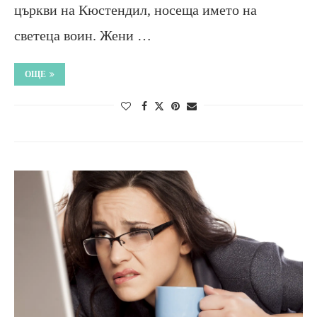
църкви на Кюстендил, носеща името на
светеца воин. Жени …
ОЩЕ