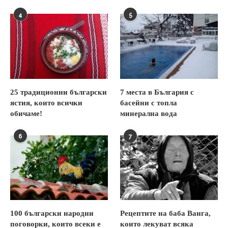
4
5
25 традиционни български
7 места в България с
ястия, които всички
басейни с топла
обичаме!
минерална вода
6
7
100 български народни
Рецептите на баба Ванга,
поговорки, които всеки е
които лекуват всяка