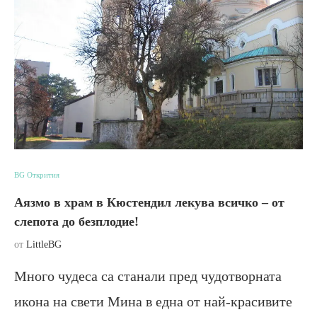
BG Открития
Аязмо в храм в Кюстендил лекува всичко – от
слепота до безплодие!
от
LittleBG
Много чудеса са станали пред чудотворната
икона на свети Мина в една от най-красивите