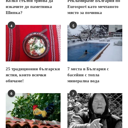
Колко стълби трябва да
Рекламираме България по
изкачите до паметника
Eurosport като мечтаното
Шипка?
място за почивка
4
5
25 традиционни български
7 места в България с
ястия, които всички
басейни с топла
обичаме!
минерална вода
6
7