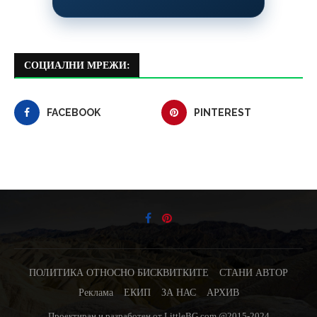
СОЦИАЛНИ МРЕЖИ:
FACEBOOK
PINTEREST
ПОЛИТИКА ОТНОСНО БИСКВИТКИТЕ
СТАНИ АВТОР
Реклама
ЕКИП
ЗА НАС
АРХИВ
Проектиран и разработен от LittleBG.com @2015-2024