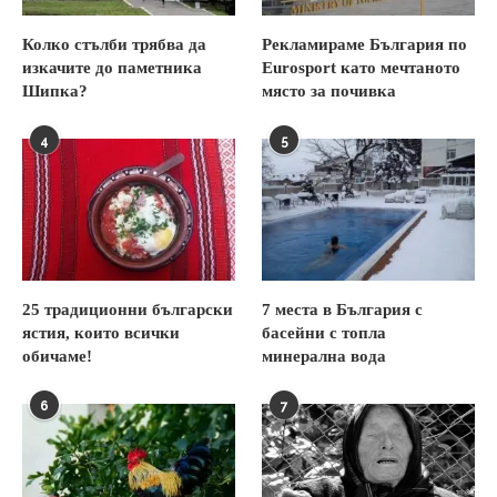
Колко стълби трябва да
Рекламираме България по
изкачите до паметника
Eurosport като мечтаното
Шипка?
място за почивка
4
5
25 традиционни български
7 места в България с
ястия, които всички
басейни с топла
обичаме!
минерална вода
6
7