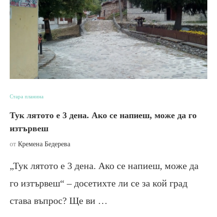
Стара планина
Тук лятото е 3 дена. Ако се напиеш, може да го
изтървеш
от
Кремена Бедерева
„Тук лятото е 3 дена. Ако се напиеш, може да
го изтървеш“ – досетихте ли се за кой град
става въпрос? Ще ви …