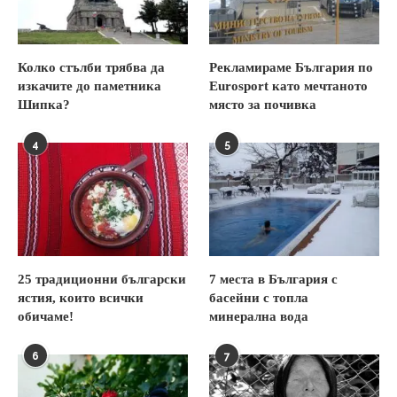
Колко стълби трябва да
Рекламираме България по
изкачите до паметника
Eurosport като мечтаното
Шипка?
място за почивка
4
5
25 традиционни български
7 места в България с
ястия, които всички
басейни с топла
обичаме!
минерална вода
6
7