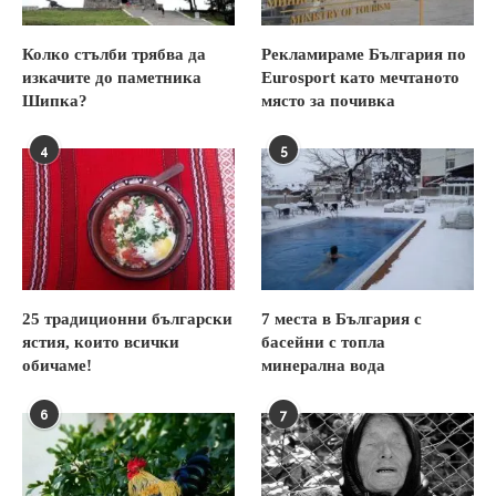
Колко стълби трябва да
Рекламираме България по
изкачите до паметника
Eurosport като мечтаното
Шипка?
място за почивка
4
5
25 традиционни български
7 места в България с
ястия, които всички
басейни с топла
обичаме!
минерална вода
6
7