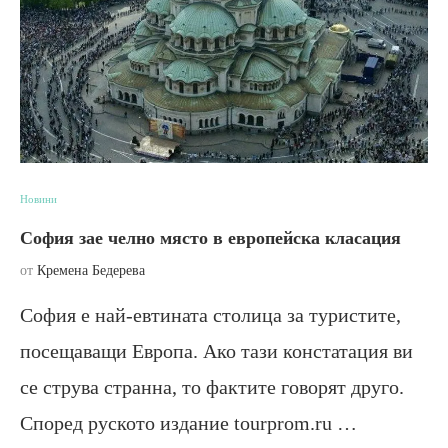
Новини
София зае челно място в европейска класация
от
Кремена Бедерева
София е най-евтината столица за туристите,
посещаващи Европа. Ако тази констатация ви
се струва странна, то фактите говорят друго.
Според руското издание tourprom.ru …