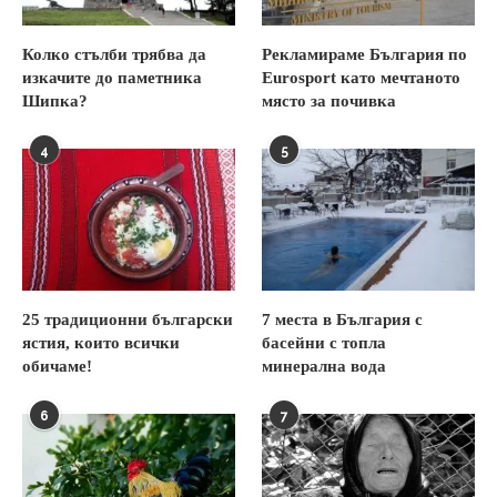
Колко стълби трябва да
Рекламираме България по
изкачите до паметника
Eurosport като мечтаното
Шипка?
място за почивка
4
5
25 традиционни български
7 места в България с
ястия, които всички
басейни с топла
обичаме!
минерална вода
6
7