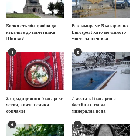
Колко стълби трябва да
Рекламираме България по
изкачите до паметника
Eurosport като мечтаното
Шипка?
място за почивка
4
5
25 традиционни български
7 места в България с
ястия, които всички
басейни с топла
обичаме!
минерална вода
6
7