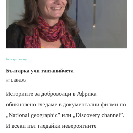
Българи юнаци
Българка учи танзанийчета
от
LittleBG
Историите за доброволци в Африка
обикновено гледаме в документални филми по
„National geographic” или „Discovery channel”.
И всеки път гледайки невероятните