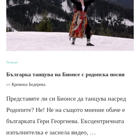
Новини
Българка танцува на Бионсе с родопска носия
от
Кремена Бедерева
Представяте ли си Бионсе да танцува насред
Родопите? Не! Не на същото мнение обаче е
българката Гери Георгиева. Ексцентричната
изпълнителка е заснела видео, …