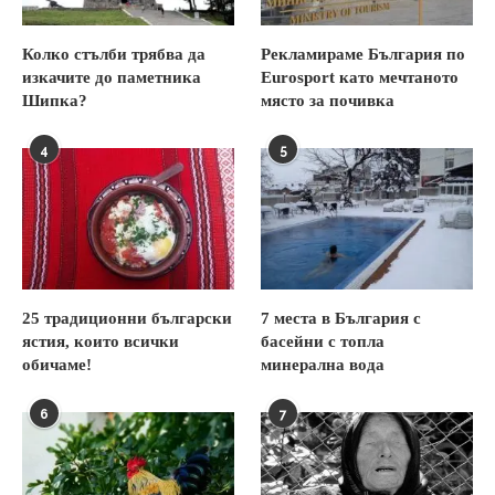
Колко стълби трябва да
Рекламираме България по
изкачите до паметника
Eurosport като мечтаното
Шипка?
място за почивка
4
5
25 традиционни български
7 места в България с
ястия, които всички
басейни с топла
обичаме!
минерална вода
6
7