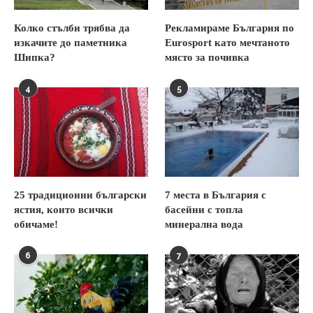
Колко стълби трябва да
Рекламираме България по
изкачите до паметника
Eurosport като мечтаното
Шипка?
място за почивка
4
5
25 традиционни български
7 места в България с
ястия, които всички
басейни с топла
обичаме!
минерална вода
6
7