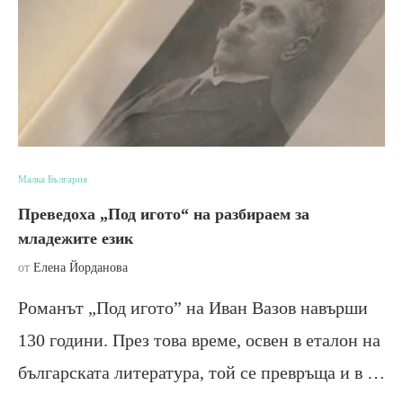
Малка България
Преведоха „Под игото“ на разбираем за
младежите език
от
Елена Йорданова
Романът „Под игото” на Иван Вазов навърши
130 години. През това време, освен в еталон на
българската литература, той се превръща и в …