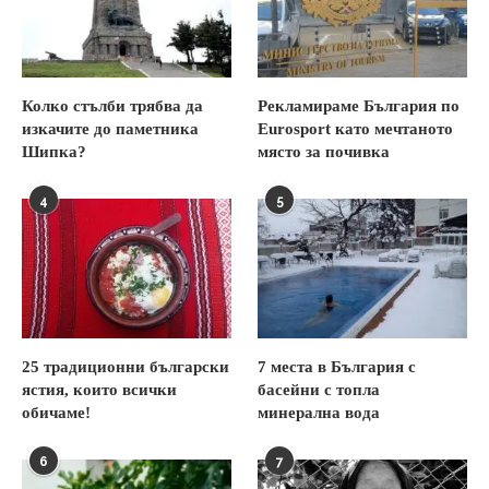
Колко стълби трябва да
Рекламираме България по
изкачите до паметника
Eurosport като мечтаното
Шипка?
място за почивка
4
5
25 традиционни български
7 места в България с
ястия, които всички
басейни с топла
обичаме!
минерална вода
6
7