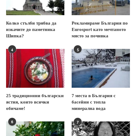
Колко стълби трябва да
Рекламираме България по
изкачите до паметника
Eurosport като мечтаното
Шипка?
място за почивка
4
5
25 традиционни български
7 места в България с
ястия, които всички
басейни с топла
обичаме!
минерална вода
6
7