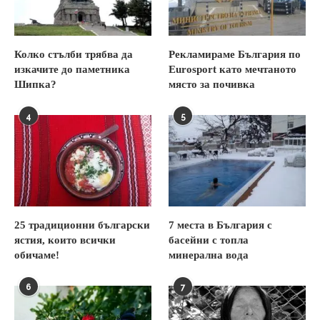
Колко стълби трябва да
Рекламираме България по
изкачите до паметника
Eurosport като мечтаното
Шипка?
място за почивка
4
5
25 традиционни български
7 места в България с
ястия, които всички
басейни с топла
обичаме!
минерална вода
6
7