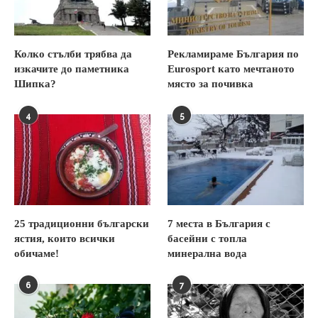
Колко стълби трябва да
Рекламираме България по
изкачите до паметника
Eurosport като мечтаното
Шипка?
място за почивка
4
5
25 традиционни български
7 места в България с
ястия, които всички
басейни с топла
обичаме!
минерална вода
6
7