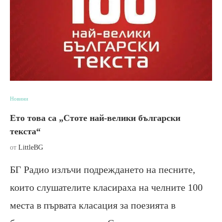
Новини
Ето това са „Стоте най-велики български
текста“
от
LittleBG
БГ Радио излъчи подреждането на песните,
които слушателите класираха на челните 100
места в първата класация за поезията в