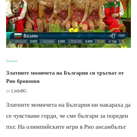
Новини
Златните момичета на България си тръгват от
Рио бронзови
от
LittleBG
Златните момичета на България ни накараха да
се чувстваме горди, че сме българи за пореден
път. На олимпийските игри в Рио ансамбълът