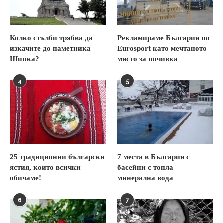
Колко стълби трябва да
Рекламираме България по
изкачите до паметника
Eurosport като мечтаното
Шипка?
място за почивка
4
5
25 традиционни български
7 места в България с
ястия, които всички
басейни с топла
обичаме!
минерална вода
6
7