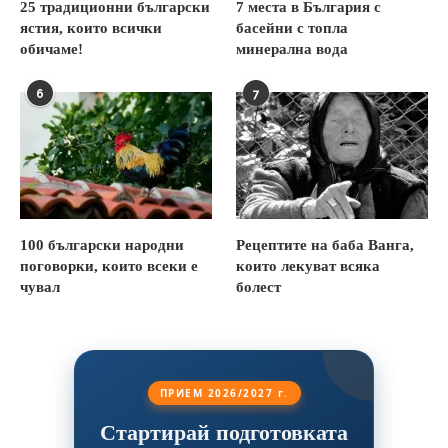
25 традиционни български
7 места в България с
ястия, които всички
басейни с топла
обичаме!
минерална вода
6
7
100 български народни
Рецептите на баба Ванга,
поговорки, които всеки е
които лекуват всяка
чувал
болест
ПРИЕМ 2026/2027 г.
Стартирай подготовката