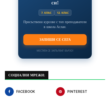
си!
7. КЛАС
12. КЛАС
Присъствени курсове с топ преподаватели
в школа Аслан.
ЗАПИШИ СЕ СЕГА
МЕСТАТА СЕ ЗАПЪЛВАТ БЪРЗО!
СОЦИАЛНИ МРЕЖИ:
FACEBOOK
PINTEREST