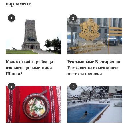
парламент
2
3
Колко стълби трябва да
Рекламираме България по
изкачите до паметника
Eurosport като мечтаното
Шипка?
място за почивка
4
5