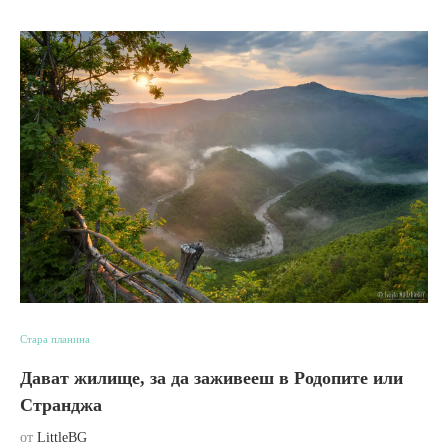
Стара планина
Дават жилище, за да заживееш в Родопите или
Странджа
от
LittleBG