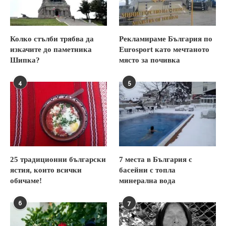
Колко стълби трябва да
Рекламираме България по
изкачите до паметника
Eurosport като мечтаното
Шипка?
място за почивка
4
5
25 традиционни български
7 места в България с
ястия, които всички
басейни с топла
обичаме!
минерална вода
6
7