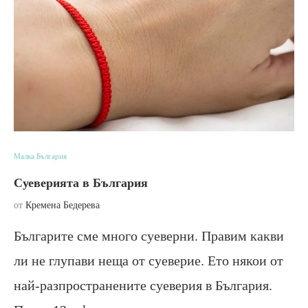
Малка България
Суеверията в България
от
Кремена Бедерева
Българите сме много суеверни. Правим какви
ли не глупави неща от суеверие. Ето някои от
най-разпространените суеверия в България.