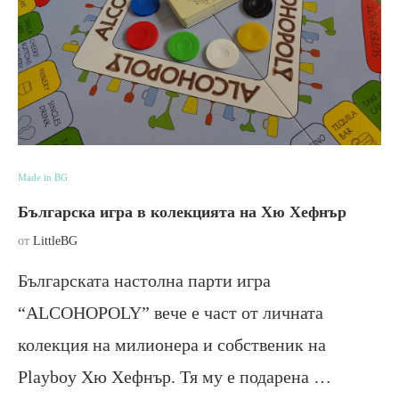
Made in BG
Българска игра в колекцията на Хю Хефнър
от
LittleBG
Българската настолна парти игра
“ALCOHOPOLY” вече е част от личната
колекция на милионера и собственик на
Playboy Хю Хефнър. Тя му е подарена …