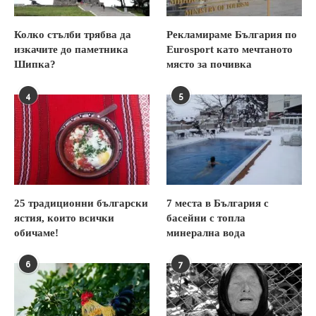
Колко стълби трябва да
Рекламираме България по
изкачите до паметника
Eurosport като мечтаното
Шипка?
място за почивка
4
5
25 традиционни български
7 места в България с
ястия, които всички
басейни с топла
обичаме!
минерална вода
6
7