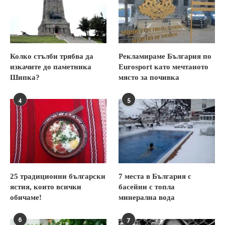
Колко стълби трябва да
Рекламираме България по
изкачите до паметника
Eurosport като мечтаното
Шипка?
място за почивка
4
5
25 традиционни български
7 места в България с
ястия, които всички
басейни с топла
обичаме!
минерална вода
6
7