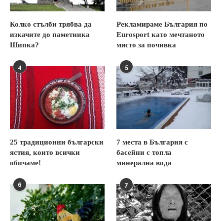
Колко стълби трябва да
Рекламираме България по
изкачите до паметника
Eurosport като мечтаното
Шипка?
място за почивка
4
5
25 традиционни български
7 места в България с
ястия, които всички
басейни с топла
обичаме!
минерална вода
6
7