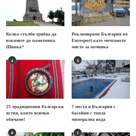
Колко стълби трябва да
Рекламираме България по
изкачите до паметника
Eurosport като мечтаното
Шипка?
място за почивка
4
5
25 традиционни български
7 места в България с
ястия, които всички
басейни с топла
обичаме!
минерална вода
6
7