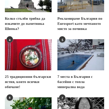
Колко стълби трябва да
Рекламираме България по
изкачите до паметника
Eurosport като мечтаното
Шипка?
място за почивка
4
5
25 традиционни български
7 места в България с
ястия, които всички
басейни с топла
обичаме!
минерална вода
6
7