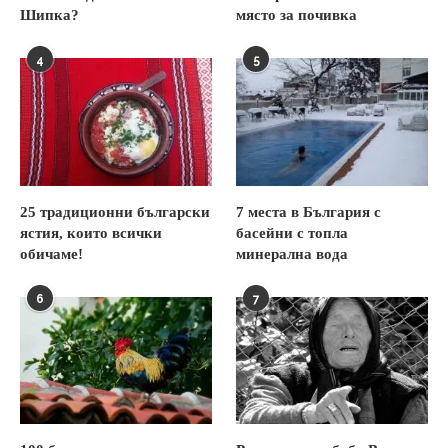
Шипка?
място за почивка
4
5
25 традиционни български
7 места в България с
ястия, които всички
басейни с топла
обичаме!
минерална вода
6
7