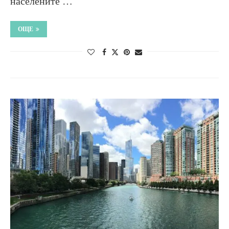
населените …
ОЩЕ