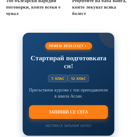
100 български народни
Рецептите на баба Ванга,
поговорки, които всеки е
които лекуват всяка
чувал
болест
ПРИЕМ 2026/2027 г.
Стартирай подготовката
си!
7. КЛАС
12. КЛАС
Присъствени курсове с топ преподаватели
в школа Аслан.
ЗАПИШИ СЕ СЕГА
МЕСТАТА СЕ ЗАПЪЛВАТ БЪРЗО!