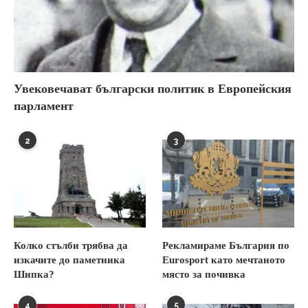
Увековечават български политик в Европейския
парламент
2
3
Колко стълби трябва да
Рекламираме България по
изкачите до паметника
Eurosport като мечтаното
Шипка?
място за почивка
4
5