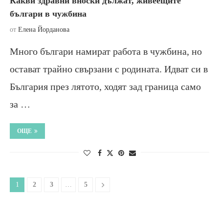
Какви здравни вноски дължат, живеещите
българи в чужбина
от
Елена Йорданова
Много българи намират работа в чужбина, но
остават трайно свързани с родината. Идват си в
България през лятото, ходят зад граница само
за …
ОЩЕ
1
2
3
…
5