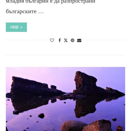
младия българин е да разпространи
българските …
ОЩЕ