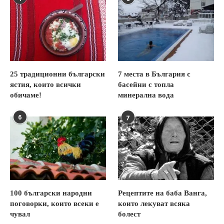
25 традиционни български
7 места в България с
ястия, които всички
басейни с топла
обичаме!
минерална вода
6
7
100 български народни
Рецептите на баба Ванга,
поговорки, които всеки е
които лекуват всяка
чувал
болест