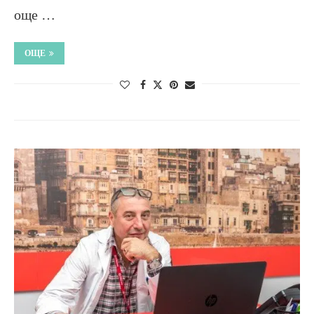
още …
ОЩЕ