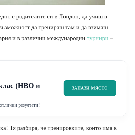
едно с родителите си в Лондон, да учиш в
възможност да тренираш там и да взимаш
гария и в различни международни
турнири
–
2 клас (НВО и
ЗАПАЗИ МЯСТО
отлични резултати!
а! Тя разбира, че тренировките, които има в