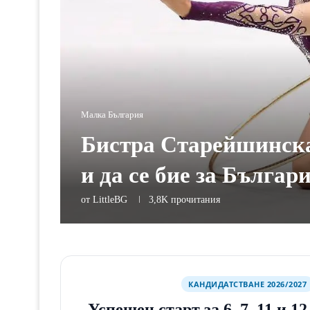
Малка България
Бистра Старейшинска,
и да се бие за Българ
от
LittleBG
3,8K
прочитания
КАНДИДАТСТВАНЕ 2026/2027
Успешен старт за 6, 7, 11 и 1