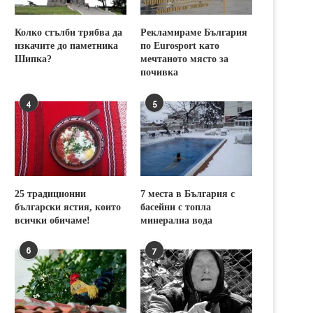
Колко стълби трябва да
Рекламираме България
изкачите до паметника
по Eurosport като
Шипка?
мечтаното място за
почивка
4
5
25 традиционни
7 места в България с
български ястия, които
басейни с топла
всички обичаме!
минерална вода
6
7