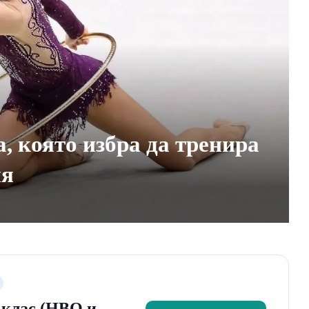
 която избра да тренира
ия
2 клас (НВО и