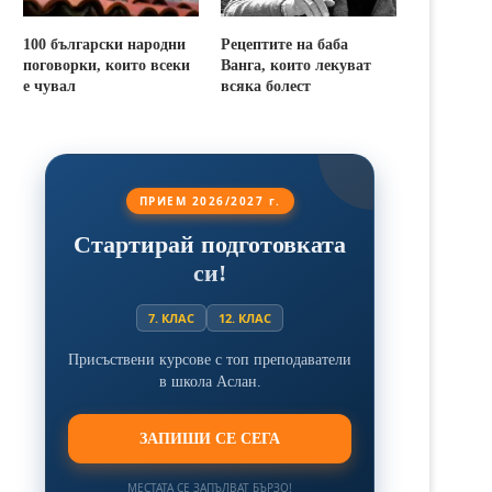
100 български народни
Рецептите на баба
поговорки, които всеки
Ванга, които лекуват
е чувал
всяка болест
ПРИЕМ 2026/2027 г.
Стартирай подготовката
си!
7. КЛАС
12. КЛАС
Присъствени курсове с топ преподаватели
в школа Аслан.
ЗАПИШИ СЕ СЕГА
МЕСТАТА СЕ ЗАПЪЛВАТ БЪРЗО!