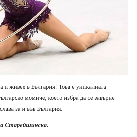
ва и живее в България! Това е уникалната
ългарско момиче, което избра да се завърне
слава за и във България.
а Старейшинска
.