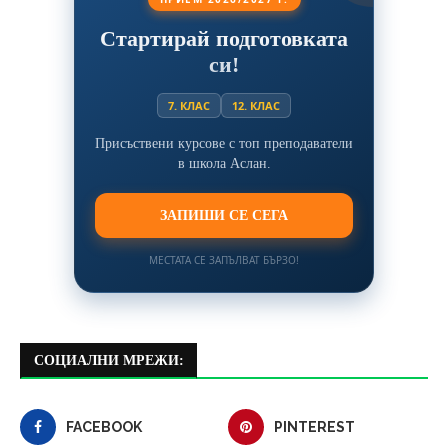
Стартирай подготовката
си!
7. КЛАС
12. КЛАС
Присъствени курсове с топ преподаватели
в школа Аслан.
ЗАПИШИ СЕ СЕГА
МЕСТАТА СЕ ЗАПЪЛВАТ БЪРЗО!
СОЦИАЛНИ МРЕЖИ:
FACEBOOK
PINTEREST