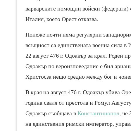
варварските помощни войски (федерати) с
Италия, което Орест отказва.
Понеже почти няма регулярни западнорим
всъщност са единствената военна сила в 
22 август 476 г. Одоакър за крал. Роден пре
Одоакър по вероизповедание е бил ариан
Христосза нещо средно между бог и чонек
В края на август 476 г. Одоакър убива Оре
година сваля от престола и Ромул Август
Одоакър съобщава в
Константинопол
, че
на единствения римски император, управл