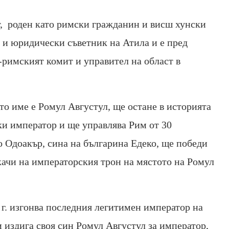
т, роден като римски гражданин и висш хунски
 и юридически съветник на Атила и е пред
-римският комит и управител на област в
то име е Ромул Августул, ще остане в историята
и император и ще управлява Рим от 30
ато Одоакър, сина на българина Едеко, ще победи
зкачи на императорския трон на мястото на Ромул
 г. изгонва последния легитимен император на
издига своя син Ромул Августул за император,