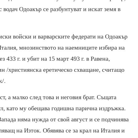
 водач Одоакър се разбунтуват и искат земя в
ски войски и варварските федерати на Одоакър
Италия, мнозинството на наемниците избира на
з 433 г. и убит на 15 март 493 г. в Равена,
ин /християнска еретическо схващане, считащо
/.
ст, а малко след това и неговия брат. Същата
ул, като му обещава годишна парична издръжка.
 Запада няма нужда от свой август и се подчинява
яващ на Изток. Обявява се за крал на Италия и