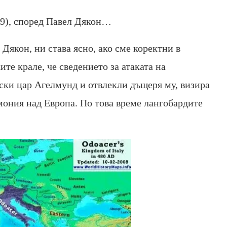
19), според Павел Дякон…
 Дякон, ни става ясно, ако сме коректни в
те крале, че сведението за атаката на
ски цар Агелмунд и отвлекли дъщеря му, визира
емония над Европа. По това време лангобардите