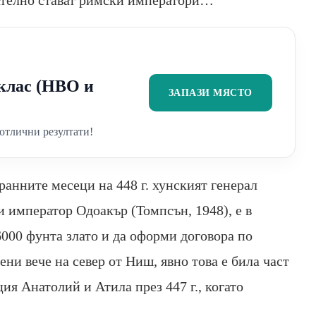
вателно стават римски императори…
2 клас (НВО и
ЗАПАЗИ МЯСТО
отлични резултати!
ранните месеци на 448 г. хунският генерал
 император Одоакър (Томпсън, 1948), е в
6000 фунта злато и да оформи договора по
ни вече на север от Ниш, явно това е била част
ия Анатолий и Атила през 447 г., когато