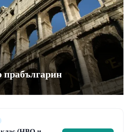
р прабългарин
2 клас (НВО и