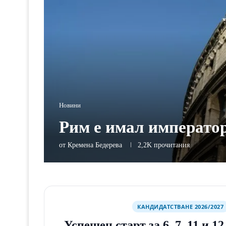
Новини
Рим е имал императо
от
Кремена Бедерева
2,2K
прочитания
КАНДИДАТСТВАНЕ 2026/2027
Успешен старт за 6, 7, 11 и 1