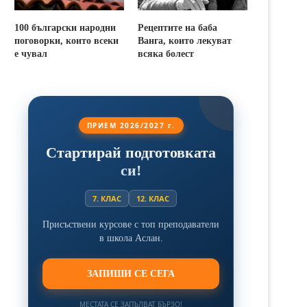
100 български народни
Рецептите на баба
поговорки, които всеки
Ванга, които лекуват
е чувал
всяка болест
ПРИЕМ 2026/2027 г.
Стартирай подготовката
си!
7. КЛАС
12. КЛАС
Присъствени курсове с топ преподаватели
в школа Аслан.
ЗАПИШИ СЕ СЕГА
МЕСТАТА СЕ ЗАПЪЛВАТ БЪРЗО!