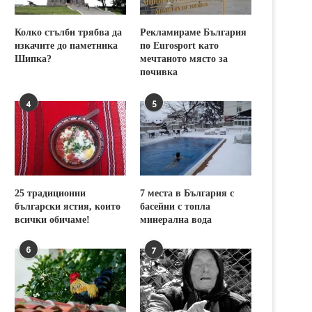
Колко стълби трябва да
Рекламираме България
изкачите до паметника
по Eurosport като
Шипка?
мечтаното място за
почивка
4
5
25 традиционни
7 места в България с
български ястия, които
басейни с топла
всички обичаме!
минерална вода
6
7