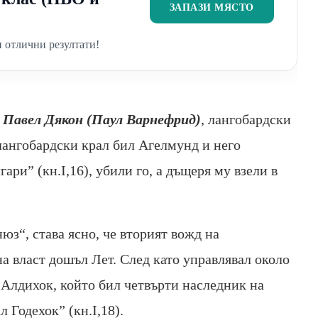
ЗАПАЗИ МЯСТО
 отлични резултати!
M
Павел Дякон (Паул Варнефрид)
, лангобардски
т лангобардски крал бил Агелмунд и него
ари” (кн.І,16), убили го, а дъщеря му взели в
юз“, става ясно, че вторият вожд на
на власт дошъл Лет. След като управлявал около
н Алдихок, който бил четвърти наследник на
л Годехок” (кн.І,18).