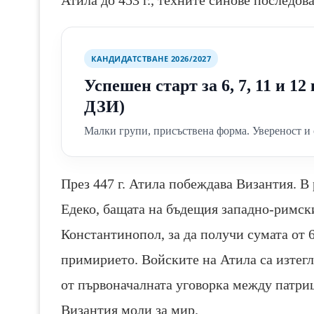
Атила до 453 г., техните синове последо
КАНДИДАТСТВАНЕ 2026/2027
Успешен старт за 6, 7, 11 и 1
ДЗИ)
Малки групи, присъствена форма. Увереност и 
През 447 г. Атила побеждава Византия. В 
Едеко, бащата на бъдещия западно-римски
Константинопол, за да получи сумата от 
примирието. Войските на Атила са изтегле
от първоначалната уговорка между патриц
Византия моли за мир.