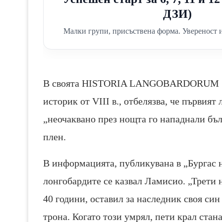
ДЗИ)
Малки групи, присъствена форма. Увереност и
В своята HISTORIA LANGOBARDORU
историк от VІІІ в., отбелязва, че първия
„неочаквано през нощта го нападнали бълг
плен.
В информацията, публикувана в „Бургас н
лонгобардите се казвал Ламисио. „Трети 
40 години, оставил за наследник своя си
трона. Когато този умрял, пети крал стана