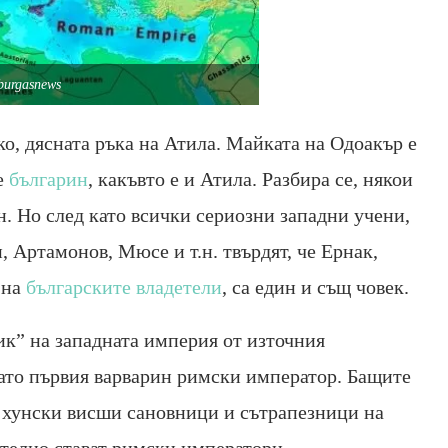
burgasnews
ко, дясната ръка на Атила. Майката на Одоакър е
е
българин
, какъвто е и Атила. Разбира се, някои
н. Но след като всички сериозни западни учени,
 Артамонов, Мюсе и т.н. твърдят, че Ернак,
 на
българските владетели
, са един и същ човек.
ик” на западната империя от източния
като първия варварин римски император. Бащите
са хунски висши сановници и сътрапезници на