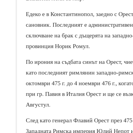
Едеко е в Константинопол, заедно с Орес
сановник. Последният е административен
сключване на брак с дъщерята на западно
провинция Норик Ромул.
По ирония на съдбата синът на Орест, чие
като последният римлянин западно-римск
октомври 475 г. до 4 ноември 476 г., ког
при гр. Павия в Италия Орест и ще се въ
Августул.
След като генерал Флавий Орест през 475
Западната Римска империя Юлий Непот и 