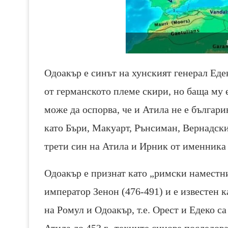
Одоакър е синът на хунският генерал Еде
от германското племе скири, но баща му 
може да оспорва, че и Атила не е българи
като Бъри, Макуарт, Рънсиман, Вернадски,
трети син на Атила и Ирник от именника
Одоакър е признат като „римски наместн
император Зенон (476-491) и е известен 
на Ромул и Одоакър, т.е. Орест и Едеко 