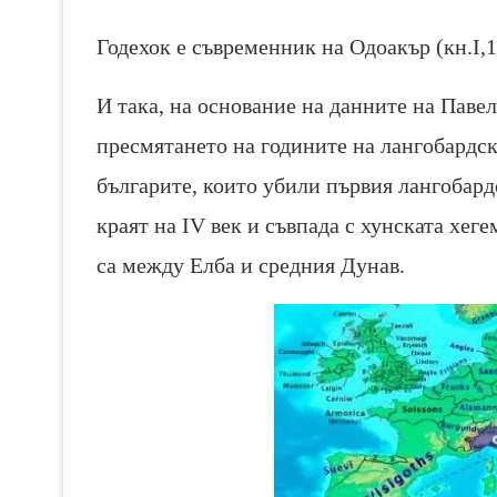
Годехок е съвременник на Одоакър (кн.І,
И така, на основание на данните на Павел
пресмятането на годините на лангобардски
българите, които убили първия лангобард
краят на ІV век и съвпада с хунската хег
са между Елба и средния Дунав.