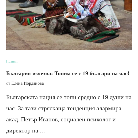
Новини
България изчезва: Топим се с 19 българи на час!
от
Елена Йорданова
Българската нация се топи средно с 19 души на
час. За тази стряскаща тенденция алармира
акад. Петър Иванов, социален психолог и
директор на …