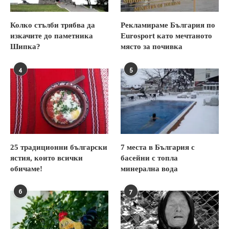
Колко стълби трябва да
Рекламираме България по
изкачите до паметника
Eurosport като мечтаното
Шипка?
място за почивка
4
5
25 традиционни български
7 места в България с
ястия, които всички
басейни с топла
обичаме!
минерална вода
6
7