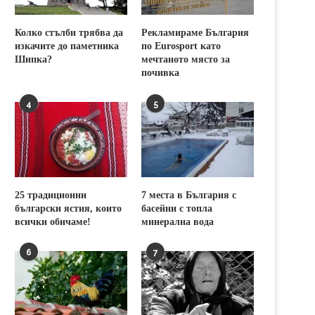
Колко стълби трябва да
Рекламираме България
изкачите до паметника
по Eurosport като
Шипка?
мечтаното място за
почивка
4
5
25 традиционни
7 места в България с
български ястия, които
басейни с топла
всички обичаме!
минерална вода
6
7