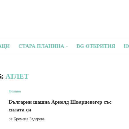
АЦИ
СТАРА ПЛАНИНА
BG ОТКРИТИЯ
Н
G:
АТЛЕТ
Новини
Българин шашна Арнолд Шварценегер със
силата си
от
Кремена Бедерева