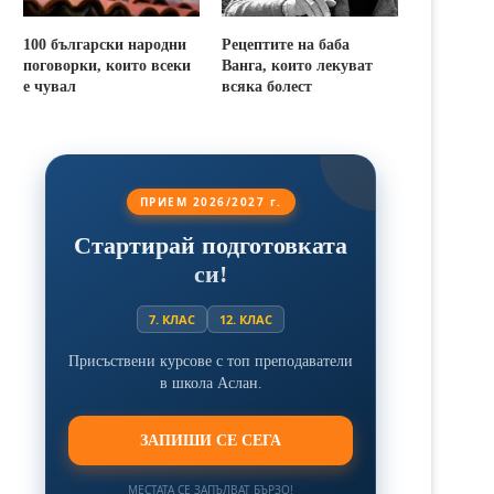
100 български народни
Рецептите на баба
поговорки, които всеки
Ванга, които лекуват
е чувал
всяка болест
ПРИЕМ 2026/2027 г.
Стартирай подготовката
си!
7. КЛАС
12. КЛАС
Присъствени курсове с топ преподаватели
в школа Аслан.
ЗАПИШИ СЕ СЕГА
МЕСТАТА СЕ ЗАПЪЛВАТ БЪРЗО!