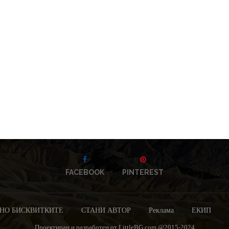
FACEBOOK
PINTEREST
НО БИСКВИТКИТЕ
СТАНИ АВТОР
Реклама
ЕКИП
Проектиран и разработен от LittleBG.com @2015-2024