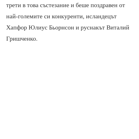
трети в това състезание и беше поздравен от
най-големите си конкуренти, исландецът
Хапфор Юлиус Бьорнсон и руснакът Виталий
Гришченко.