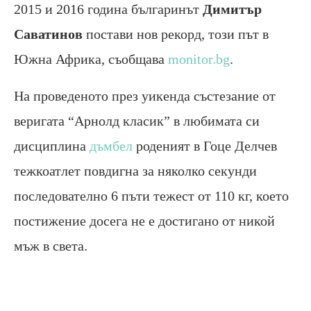
2015 и 2016 година българинът
Димитър
Саватинов
постави нов рекорд, този път в
Южна Африка, съобщава
monitor.bg
.
На проведеното през уикенда състезание от
веригата “Арнолд класик” в любимата си
дисциплина
дъмбел
роденият в Гоце Делчев
тежкоатлет повдигна за няколко секунди
последователно 6 пъти тежест от 110 кг, което
постижение досега не е достигано от никой
мъж в света.