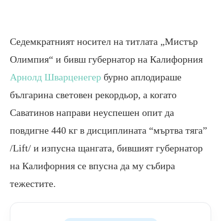
Седемкратният носител на титлата „Мистър
Олимпия“ и бивш губернатор на Калифорния
Арнолд Шварценегер
бурно аплодираше
българина световен рекордьор, а когато
Саватинов направи неуспешен опит да
повдигне 440 кг в дисциплината “мъртва тяга”
/Lift/ и изпусна щангата, бившият губернатор
на Калифорния се впусна да му събира
тежестите.