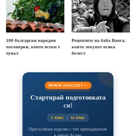
100 български народни
Рецептите на баба Ванга,
поговорки, които всеки е
които лекуват всяка
чувал
болест
ПРИЕМ 2026/2027 г.
Стартирай подготовката
си!
7. КЛАС
12. КЛАС
Присъствени курсове с топ преподаватели
в школа Аслан.