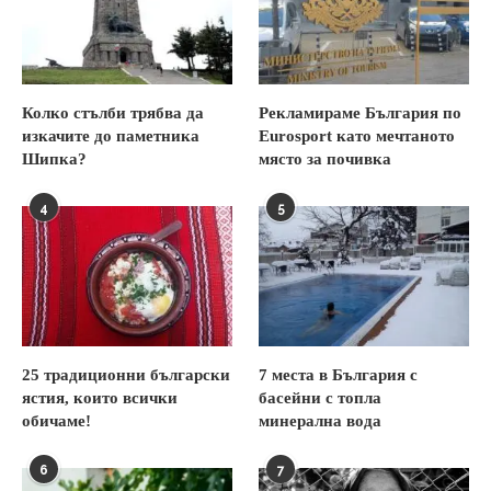
Колко стълби трябва да
Рекламираме България по
изкачите до паметника
Eurosport като мечтаното
Шипка?
място за почивка
4
5
25 традиционни български
7 места в България с
ястия, които всички
басейни с топла
обичаме!
минерална вода
6
7