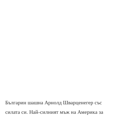
Българин шашна Арнолд Шварценегер със
силата си. Най-силният мъж на Америка за