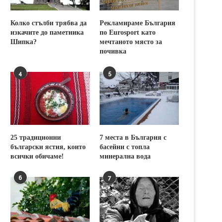
Колко стълби трябва да
Рекламираме България
изкачите до паметника
по Eurosport като
Шипка?
мечтаното място за
почивка
4
5
25 традиционни
7 места в България с
български ястия, които
басейни с топла
всички обичаме!
минерална вода
6
7