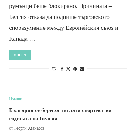
румънци беше блокирано. Причината –
Белгия отказа да подпише търговското
споразумение между Европейския съюз и
Канада …
ОЩЕ
Новини
Българин се бори за титлата спортист на
годината на Белгия
от
Георги Атанасов