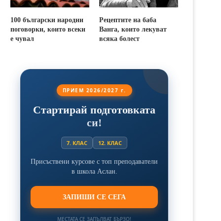
100 български народни
Рецептите на баба
поговорки, които всеки
Ванга, които лекуват
е чувал
всяка болест
ПРИЕМ 2026/2027 г.
Стартирай подготовката
си!
7. КЛАС
12. КЛАС
Присъствени курсове с топ преподаватели
в школа Аслан.
ЗАПИШИ СЕ СЕГА
МЕСТАТА СЕ ЗАПЪЛВАТ БЪРЗО!