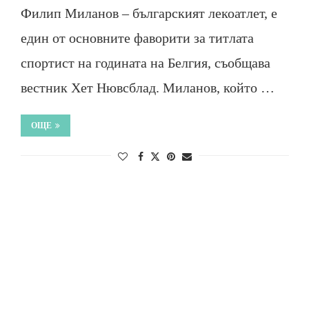
Филип Миланов – българският лекоатлет, е
един от основните фаворити за титлата
спортист на годината на Белгия, съобщава
вестник Хет Нювсблад. Миланов, който …
ОЩЕ