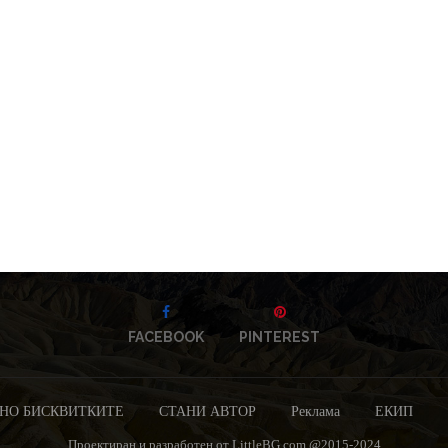
FACEBOOK
PINTEREST
НО БИСКВИТКИТЕ
СТАНИ АВТОР
Реклама
ЕКИП
Проектиран и разработен от LittleBG.com @2015-2024