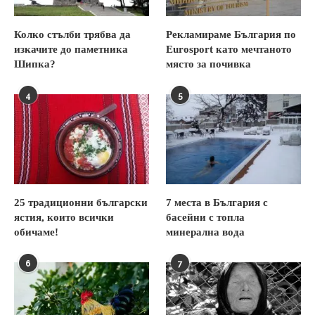
Колко стълби трябва да
Рекламираме България по
изкачите до паметника
Eurosport като мечтаното
Шипка?
място за почивка
4
5
25 традиционни български
7 места в България с
ястия, които всички
басейни с топла
обичаме!
минерална вода
6
7