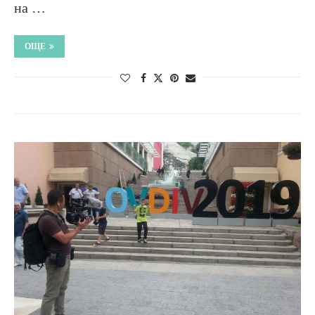
на …
ОЩЕ