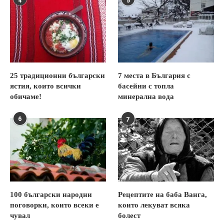
25 традиционни български
7 места в България с
ястия, които всички
басейни с топла
обичаме!
минерална вода
6
7
100 български народни
Рецептите на баба Ванга,
поговорки, които всеки е
които лекуват всяка
чувал
болест