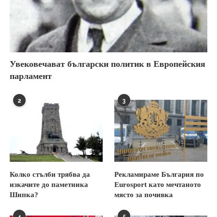
Увековечават български политик в Европейския
парламент
2
3
Колко стълби трябва да
Рекламираме България по
изкачите до паметника
Eurosport като мечтаното
Шипка?
място за почивка
4
5