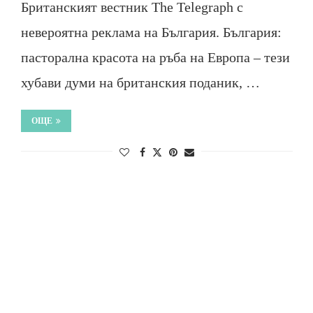
Британският вестник The Telegraph с
невероятна реклама на България. България:
пасторална красота на ръба на Европа – тези
хубави думи на британския поданик, …
ОЩЕ