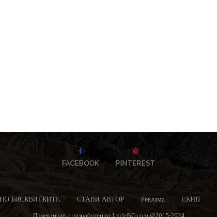
FACEBOOK
PINTEREST
НО БИСКВИТКИТЕ
СТАНИ АВТОР
Реклама
ЕКИП
Проектиран и разработен от LittleBG.com @2015-2024