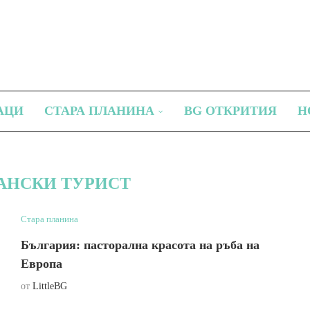
АЦИ
СТАРА ПЛАНИНА
BG ОТКРИТИЯ
Н
АНСКИ ТУРИСТ
Стара планина
България: пасторална красота на ръба на
Европа
от
LittleBG