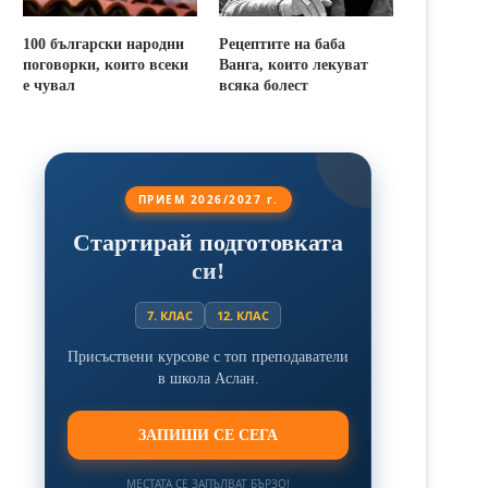
100 български народни
Рецептите на баба
поговорки, които всеки
Ванга, които лекуват
е чувал
всяка болест
ПРИЕМ 2026/2027 г.
Стартирай подготовката
си!
7. КЛАС
12. КЛАС
Присъствени курсове с топ преподаватели
в школа Аслан.
ЗАПИШИ СЕ СЕГА
МЕСТАТА СЕ ЗАПЪЛВАТ БЪРЗО!