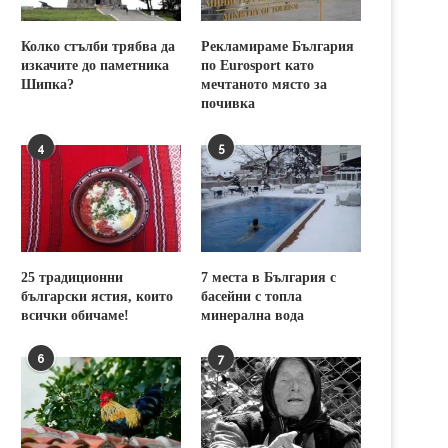
Колко стълби трябва да
Рекламираме България
изкачите до паметника
по Eurosport като
Шипка?
мечтаното място за
почивка
4
5
25 традиционни
7 места в България с
български ястия, които
басейни с топла
всички обичаме!
минерална вода
6
7