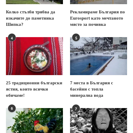
Колко стълби трябва да
Рекламираме България по
изкачите до паметника
Eurosport като мечтаното
Шипка?
място за почивка
4
5
25 традиционни български
7 места в България с
ястия, които всички
басейни с топла
обичаме!
минерална вода
6
7