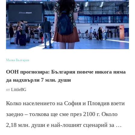
Малка България
ООН прогнозира: България повече никога няма
да надхвърли 7 млн. души
от
LittleBG
Колко населението на София и Пловдив взети
заедно – толкова ще сме през 2100 г. Около
2,18 млн. души е най-лошият сценарий за …