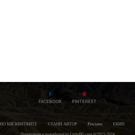
FACEBOOK
PINTEREST
НО БИСКВИТКИТЕ
СТАНИ АВТОР
Реклама
ЕКИП
Проектиран и разработен от LittleBG.com @2015-2024