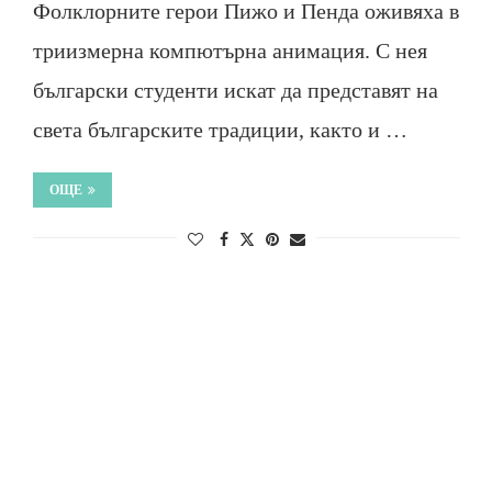
Фолклорните герои Пижо и Пенда оживяха в
триизмерна компютърна анимация. С нея
български студенти искат да представят на
света българските традиции, както и …
ОЩЕ