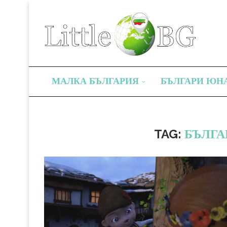
МАЛКА БЪЛГАРИЯ
БЪЛГАРИ ЮН
TAG:
БЪЛГА