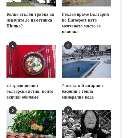
Колко стълби трябва да
Рекламираме България
изкачите до паметника
по Eurosport като
Шипка?
мечтаното място за
почивка
4
5
25 традиционни
7 места в България с
български ястия, които
басейни с топла
всички обичаме!
минерална вода
6
7