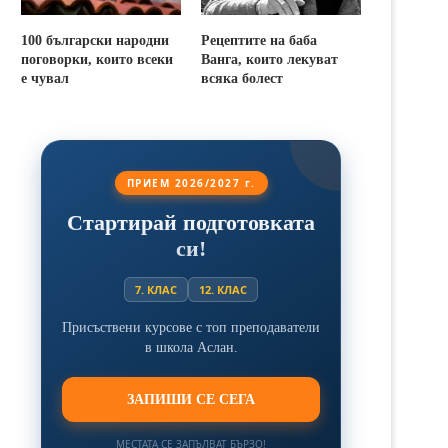
100 български народни
Рецептите на баба
поговорки, които всеки
Ванга, които лекуват
е чувал
всяка болест
ПРИЕМ 2026/2027 г.
Стартирай подготовката
си!
7. КЛАС
12. КЛАС
Присъствени курсове с топ преподаватели
в школа Аслан.
ЗАПИШИ СЕ СЕГА
МЕСТАТА СЕ ЗАПЪЛВАТ БЪРЗО!