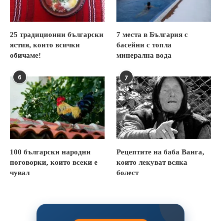
25 традиционни български
7 места в България с
ястия, които всички
басейни с топла
обичаме!
минерална вода
6
7
100 български народни
Рецептите на баба Ванга,
поговорки, които всеки е
които лекуват всяка
чувал
болест