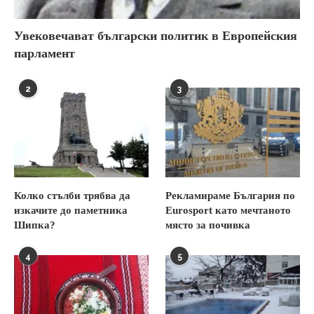
Увековечават български политик в Европейския
парламент
2
3
Колко стълби трябва да
Рекламираме България по
изкачите до паметника
Eurosport като мечтаното
Шипка?
място за почивка
4
5