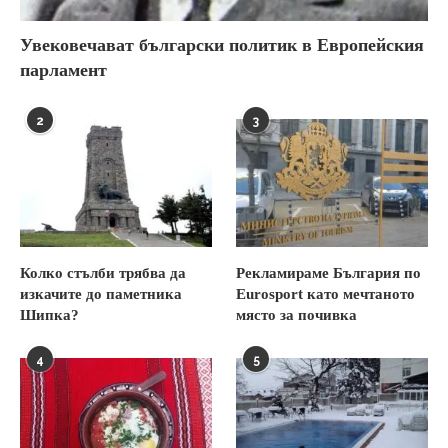
Увековечават български политик в Европейския
парламент
2
3
Колко стълби трябва да
Рекламираме България по
изкачите до паметника
Eurosport като мечтаното
Шипка?
място за почивка
4
5