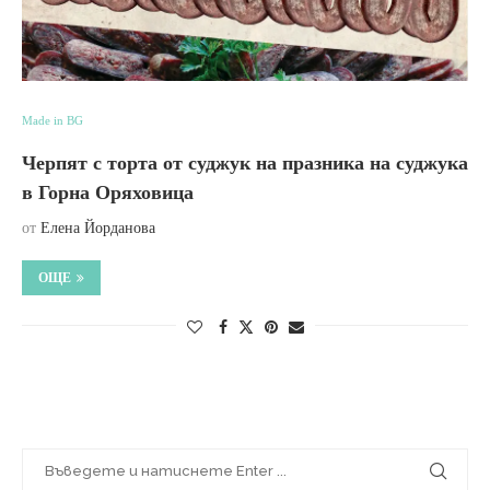
Made in BG
Черпят с торта от суджук на празника на суджука
в Горна Оряховица
от
Елена Йорданова
ОЩЕ