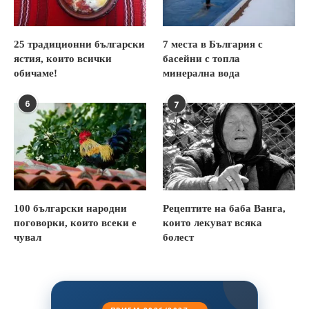
25 традиционни български
7 места в България с
ястия, които всички
басейни с топла
обичаме!
минерална вода
6
7
100 български народни
Рецептите на баба Ванга,
поговорки, които всеки е
които лекуват всяка
чувал
болест