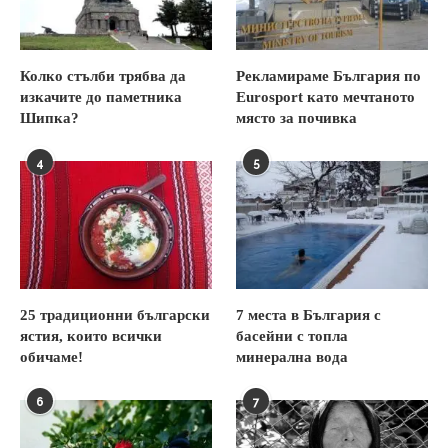
Колко стълби трябва да
Рекламираме България по
изкачите до паметника
Eurosport като мечтаното
Шипка?
място за почивка
4
5
25 традиционни български
7 места в България с
ястия, които всички
басейни с топла
обичаме!
минерална вода
6
7