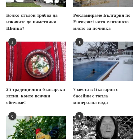
Колко стълби трябва да
Рекламираме България по
изкачите до паметника
Eurosport като мечтаното
Шипка?
място за почивка
4
5
25 традиционни български
7 места в България с
ястия, които всички
басейни с топла
обичаме!
минерална вода
6
7