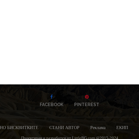
FACEBOOK
PINTEREST
НО БИСКВИТКИТЕ
СТАНИ АВТОР
Реклама
ЕКИП
Проектиран и разработен от LittleBG.com @2015-2024