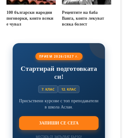
100 български народни
Рецептите на баба
поговорки, които всеки
Ванга, които лекуват
е чувал
всяка болест
ПРИЕМ 2026/2027 г.
Стартирай подготовката
си!
7. КЛАС
12. КЛАС
Присъствени курсове с топ преподаватели
в школа Аслан.
ЗАПИШИ СЕ СЕГА
МЕСТАТА СЕ ЗАПЪЛВАТ БЪРЗО!