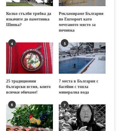
Колко стълби трябва да
Рекламираме България
изкачите до паметника
по Eurosport като
Шипка?
мечтаното място за
почивка
4
5
25 традиционни
7 места в България с
български ястия, които
басейни с топла
всички обичаме!
минерална вода
6
7