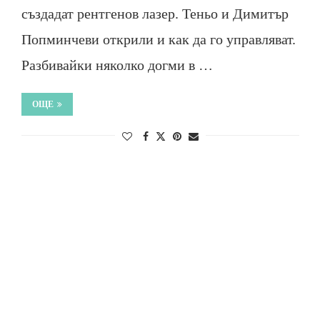
създадат рентгенов лазер. Теньо и Димитър
Попминчеви открили и как да го управляват.
Разбивайки няколко догми в …
ОЩЕ